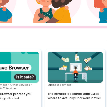
-
-
rvices
Other Services
Business Services
& IT Services
The Remote Freelance Jobs Guide:
 Browser protect you
Where to Actually Find Work in 2026
hing attacks?