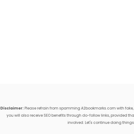
Disclaimer:
Please refrain from spamming A2bookmarks.com with fake, ill
you will also receive SEO benefits through do-follow links, provided 
involved. Let's continue doing things