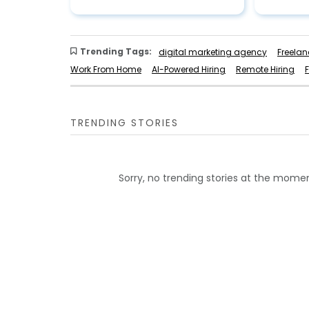
Trending Tags:
digital marketing agency
Freelan
Work From Home
AI-Powered Hiring
Remote Hiring
TRENDING STORIES
Sorry, no trending stories at the momen