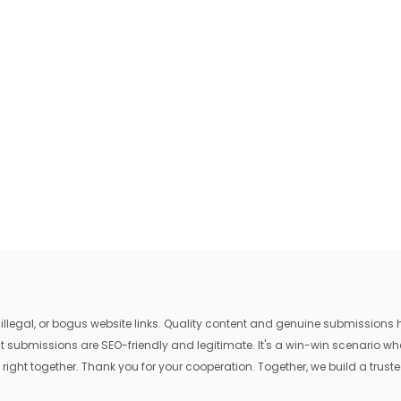
egal, or bogus website links. Quality content and genuine submissions he
that submissions are SEO-friendly and legitimate. It's a win-win scenario 
 right together. Thank you for your cooperation. Together, we build a trusted