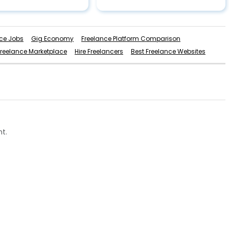
ce Jobs
Gig Economy
Freelance Platform Comparison
Freelance Marketplace
Hire Freelancers
Best Freelance Websites
t.