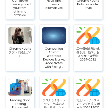
Can Brave
Fiverr and
Chrome Hearts
Browser protect
upwork
Hats For Winter
you from
alternatives
Style
phishing
attacks?
Chrome Hearts
Companion
工作機械市場の成
ブランド完全ガイ
Animal
長予測、動向、お
ド
Wearable
よびサイズ予測
Devices Market
2024-2032
Accelerates
with Rising...
Leading Shot
クロスラミネート
地上レーザースキ
Blasting
ウッド市場の成
ャニング市場 レポ
Equipment
長、規模、シェ
ート 2024 | 2032