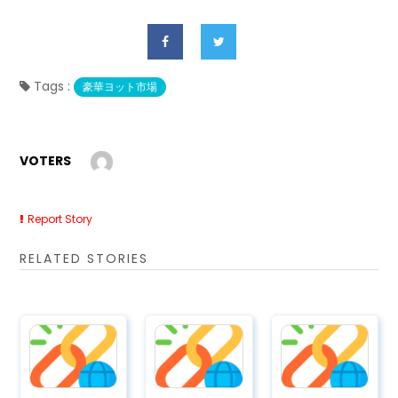
Tags :
豪華ヨット市場
VOTERS
Report Story
RELATED STORIES