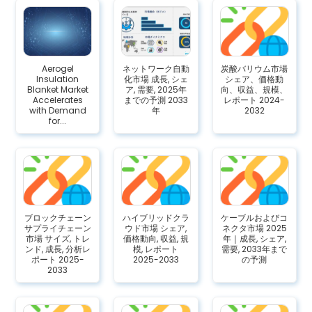
Aerogel
ネットワーク自動
炭酸バリウム市場
Insulation
化市場 成長, シェ
シェア、価格動
Blanket Market
ア, 需要, 2025年
向、収益、規模、
Accelerates
までの予測 2033
レポート 2024-
with Demand
年
2032
for...
ブロックチェーン
ハイブリッドクラ
ケーブルおよびコ
サプライチェーン
ウド市場 シェア,
ネクタ市場 2025
市場 サイズ, トレ
価格動向, 収益, 規
年｜成長, シェア,
ンド, 成長, 分析レ
模, レポート
需要, 2033年まで
ポート 2025-
2025-2033
の予測
2033