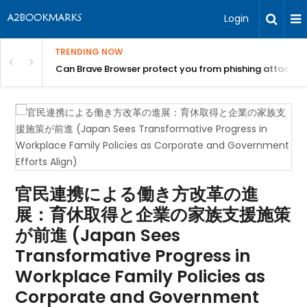
Login
TRENDING NOW
Can Brave Browser protect you from phishing attacks?
官民連携による働き方改革の進
展：育休取得と企業の家族支援施策
が前進 (Japan Sees
Transformative Progress in
Workplace Family Policies as
Corporate and Government