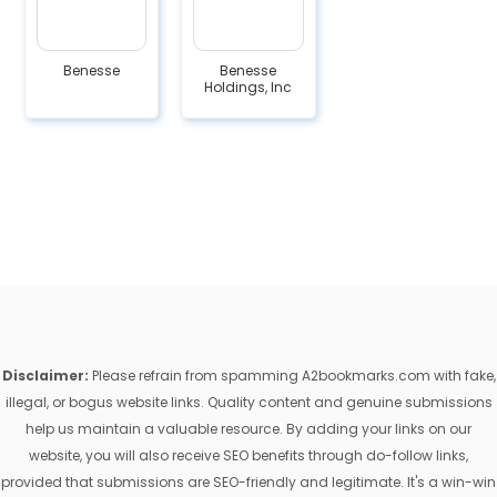
Benesse
Benesse
Holdings, Inc
Disclaimer:
Please refrain from spamming A2bookmarks.com with fake,
illegal, or bogus website links. Quality content and genuine submissions
help us maintain a valuable resource. By adding your links on our
website, you will also receive SEO benefits through do-follow links,
provided that submissions are SEO-friendly and legitimate. It's a win-win