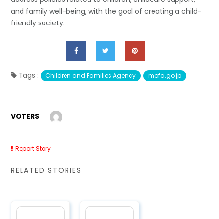
and family well-being, with the goal of creating a child-
friendly society.
Tags :
Children and Families Agency
mofa.go.jp
VOTERS
Report Story
RELATED STORIES