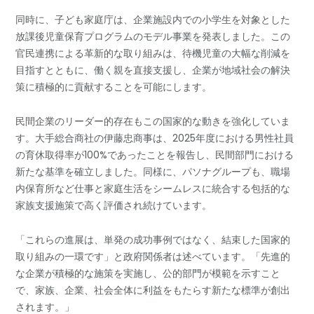
同時に、子ども家庭庁は、企業施設内での小学生を対象とした
放課後児童保育プログラムのモデル事業を発表しました。この
官民連携による革新的な取り組みは、待機児童の大幅な削減を
目指すとともに、働く親を直接支援し、企業が地域社会の解決
策に積極的に貢献することを可能にします。
民間企業のリーダー的存在もこの国家的な動きを強化していま
す。大手総合商社の伊藤忠商事は、2025年度における男性社員
の育休取得率が100%であったことを報告し、民間部門における
新たな基準を確立しました。同様に、パソナグループも、職場
内保育所など仕事と家庭生活をシームレスに統合する包括的な
家族支援施策で高く評価され続けています。
「これらの進展は、単発の成功事例ではなく、結束した国家的
取り組みの一環です」と政府関係者は述べています。「先進的
な企業が積極的な施策を実施し、公的部門が模範を示すこと
で、家族、企業、社会全体に利益をもたらす新たな標準が創出
されます。」